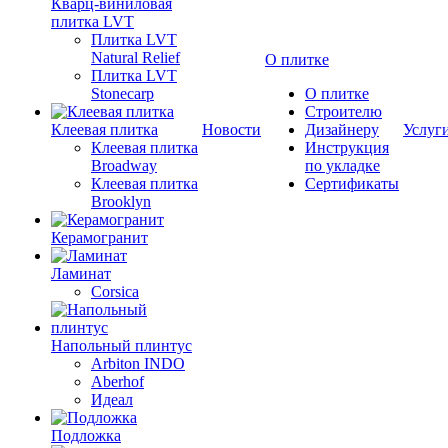
Кварц-виниловая
плитка LVT
Плитка LVT
Natural Relief
О плитке
Плитка LVT
Stonecarp
О плитке
Строителю
Клеевая плитка
Новости
Дизайнеру
Услуг
Клеевая плитка
Инструкция
Broadway
по укладке
Клеевая плитка
Сертификаты
Brooklyn
Керамогранит
Ламинат
Corsica
Напольный плинтус
Arbiton INDO
Aberhof
Идеал
Подложка