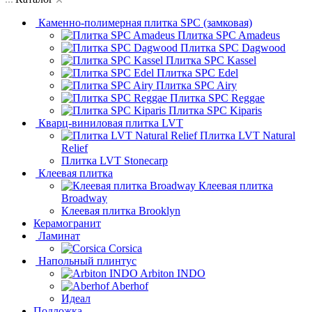
Каменно-полимерная плитка SPC (замковая)
Плитка SPC Amadeus
Плитка SPC Dagwood
Плитка SPC Kassel
Плитка SPC Edel
Плитка SPC Airy
Плитка SPC Reggae
Плитка SPC Kiparis
Кварц-виниловая плитка LVT
Плитка LVT Natural
Relief
Плитка LVT Stonecarp
Клеевая плитка
Клеевая плитка
Broadway
Клеевая плитка Brooklyn
Керамогранит
Ламинат
Corsica
Напольный плинтус
Arbiton INDO
Aberhof
Идеал
Подложка