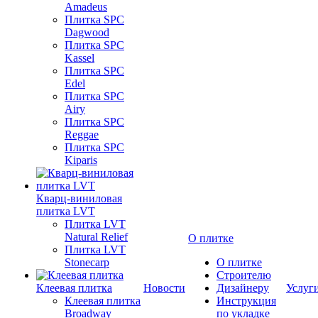
Amadeus
Плитка SPC
Dagwood
Плитка SPC
Kassel
Плитка SPC
Edel
Плитка SPC
Airy
Плитка SPC
Reggae
Плитка SPC
Kiparis
Кварц-виниловая
плитка LVT
Плитка LVT
Natural Relief
О плитке
Плитка LVT
Stonecarp
О плитке
Строителю
Клеевая плитка
Новости
Дизайнеру
Услуг
Клеевая плитка
Инструкция
Broadway
по укладке