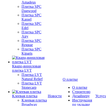
Amadeus
Плитка SPC
Dagwood
Плитка SPC
Kassel
Плитка SPC
Edel
Плитка SPC
Airy
Плитка SPC
Reggae
Плитка SPC
Kiparis
Кварц-виниловая
плитка LVT
Плитка LVT
Natural Relief
О плитке
Плитка LVT
Stonecarp
О плитке
Строителю
Клеевая плитка
Новости
Дизайнеру
Услуг
Клеевая плитка
Инструкция
Broadway
по укладке