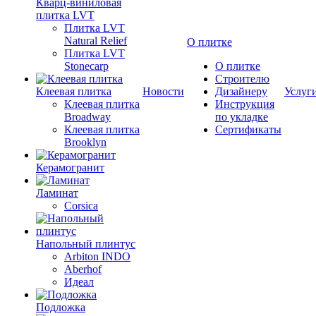
Кварц-виниловая
плитка LVT
Плитка LVT
Natural Relief
О плитке
Плитка LVT
Stonecarp
О плитке
Строителю
Клеевая плитка
Новости
Дизайнеру
Услуг
Клеевая плитка
Инструкция
Broadway
по укладке
Клеевая плитка
Сертификаты
Brooklyn
Керамогранит
Ламинат
Corsica
Напольный плинтус
Arbiton INDO
Aberhof
Идеал
Подложка