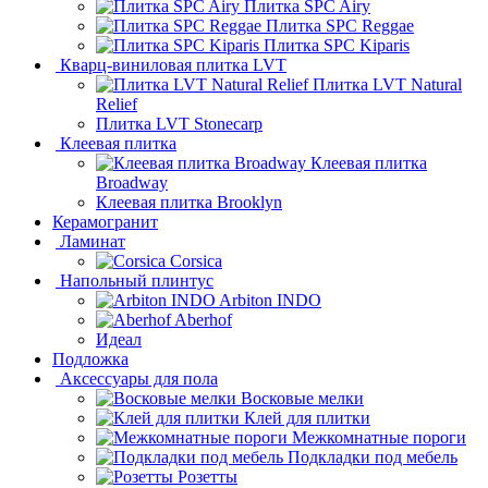
Плитка SPC Airy
Плитка SPC Reggae
Плитка SPC Kiparis
Кварц-виниловая плитка LVT
Плитка LVT Natural
Relief
Плитка LVT Stonecarp
Клеевая плитка
Клеевая плитка
Broadway
Клеевая плитка Brooklyn
Керамогранит
Ламинат
Corsica
Напольный плинтус
Arbiton INDO
Aberhof
Идеал
Подложка
Аксессуары для пола
Восковые мелки
Клей для плитки
Межкомнатные пороги
Подкладки под мебель
Розетты