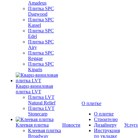
Amadeus
Плитка SPC
Dagwood
Плитка SPC
Kassel
Плитка SPC
Edel
Плитка SPC
Airy
Плитка SPC
Reggae
Плитка SPC
Kiparis
Кварц-виниловая
плитка LVT
Плитка LVT
Natural Relief
О плитке
Плитка LVT
Stonecarp
О плитке
Строителю
Клеевая плитка
Новости
Дизайнеру
Услуг
Клеевая плитка
Инструкция
Broadway
по укладке