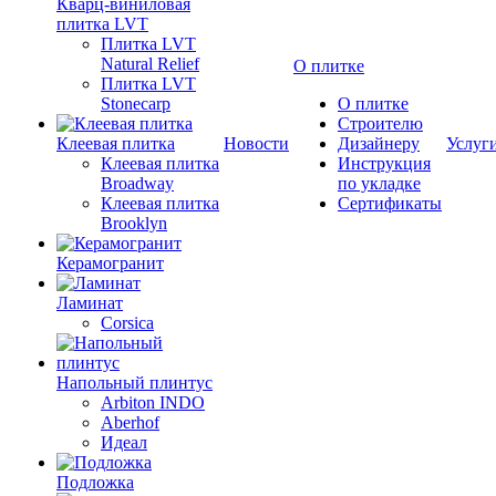
Кварц-виниловая
плитка LVT
Плитка LVT
Natural Relief
О плитке
Плитка LVT
Stonecarp
О плитке
Строителю
Клеевая плитка
Новости
Дизайнеру
Услуг
Клеевая плитка
Инструкция
Broadway
по укладке
Клеевая плитка
Сертификаты
Brooklyn
Керамогранит
Ламинат
Corsica
Напольный плинтус
Arbiton INDO
Aberhof
Идеал
Подложка