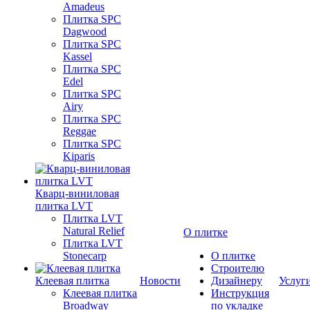
Amadeus
Плитка SPC
Dagwood
Плитка SPC
Kassel
Плитка SPC
Edel
Плитка SPC
Airy
Плитка SPC
Reggae
Плитка SPC
Kiparis
Кварц-виниловая
плитка LVT
Плитка LVT
Natural Relief
О плитке
Плитка LVT
Stonecarp
О плитке
Строителю
Клеевая плитка
Новости
Дизайнеру
Услуг
Клеевая плитка
Инструкция
Broadway
по укладке