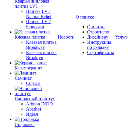
Кварц-виниловая
плитка LVT
Плитка LVT
Natural Relief
О плитке
Плитка LVT
Stonecarp
О плитке
Строителю
Клеевая плитка
Новости
Дизайнеру
Услуг
Клеевая плитка
Инструкция
Broadway
по укладке
Клеевая плитка
Сертификаты
Brooklyn
Керамогранит
Ламинат
Corsica
Напольный плинтус
Arbiton INDO
Aberhof
Идеал
Подложка