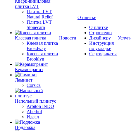
Кварц-виниловая
плитка LVT
Плитка LVT
Natural Relief
О плитке
Плитка LVT
Stonecarp
О плитке
Строителю
Клеевая плитка
Новости
Дизайнеру
Услуг
Клеевая плитка
Инструкция
Broadway
по укладке
Клеевая плитка
Сертификаты
Brooklyn
Керамогранит
Ламинат
Corsica
Напольный плинтус
Arbiton INDO
Aberhof
Идеал
Подложка