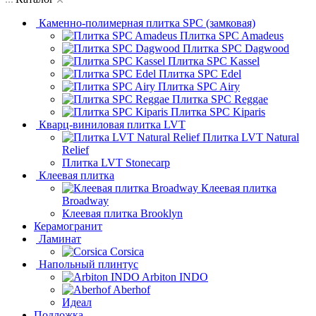
Каменно-полимерная плитка SPC (замковая)
Плитка SPC Amadeus
Плитка SPC Dagwood
Плитка SPC Kassel
Плитка SPC Edel
Плитка SPC Airy
Плитка SPC Reggae
Плитка SPC Kiparis
Кварц-виниловая плитка LVT
Плитка LVT Natural
Relief
Плитка LVT Stonecarp
Клеевая плитка
Клеевая плитка
Broadway
Клеевая плитка Brooklyn
Керамогранит
Ламинат
Corsica
Напольный плинтус
Arbiton INDO
Aberhof
Идеал
Подложка