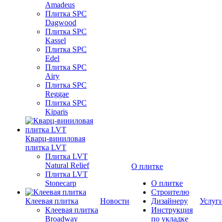
Amadeus
Плитка SPC
Dagwood
Плитка SPC
Kassel
Плитка SPC
Edel
Плитка SPC
Airy
Плитка SPC
Reggae
Плитка SPC
Kiparis
Кварц-виниловая
плитка LVT
Плитка LVT
Natural Relief
О плитке
Плитка LVT
Stonecarp
О плитке
Строителю
Клеевая плитка
Новости
Дизайнеру
Услуг
Клеевая плитка
Инструкция
Broadway
по укладке