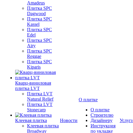
Amadeus
Плитка SPC
Dagwood
Плитка SPC
Kassel
Плитка SPC
Edel
Плитка SPC
Airy
Плитка SPC
Reggae
Плитка SPC
Kiparis
Кварц-виниловая
плитка LVT
Плитка LVT
Natural Relief
О плитке
Плитка LVT
Stonecarp
О плитке
Строителю
Клеевая плитка
Новости
Дизайнеру
Услуг
Клеевая плитка
Инструкция
Broadway
по укладке