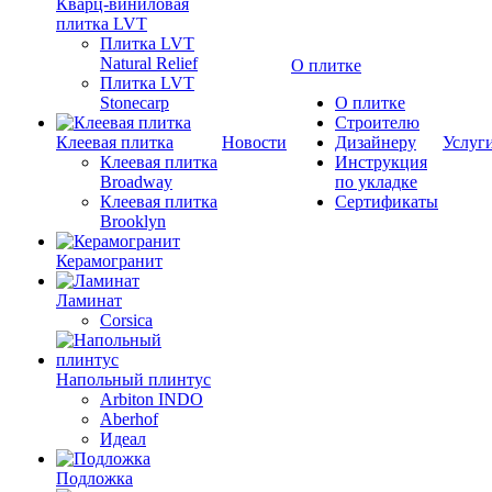
Кварц-виниловая
плитка LVT
Плитка LVT
Natural Relief
О плитке
Плитка LVT
Stonecarp
О плитке
Строителю
Клеевая плитка
Новости
Дизайнеру
Услуг
Клеевая плитка
Инструкция
Broadway
по укладке
Клеевая плитка
Сертификаты
Brooklyn
Керамогранит
Ламинат
Corsica
Напольный плинтус
Arbiton INDO
Aberhof
Идеал
Подложка