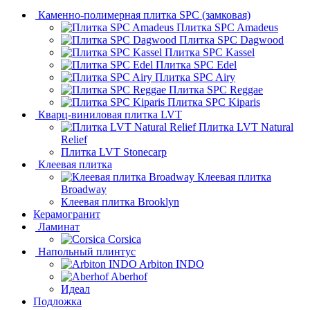
Каменно-полимерная плитка SPC (замковая)
Плитка SPC Amadeus
Плитка SPC Dagwood
Плитка SPC Kassel
Плитка SPC Edel
Плитка SPC Airy
Плитка SPC Reggae
Плитка SPC Kiparis
Кварц-виниловая плитка LVT
Плитка LVT Natural
Relief
Плитка LVT Stonecarp
Клеевая плитка
Клеевая плитка
Broadway
Клеевая плитка Brooklyn
Керамогранит
Ламинат
Corsica
Напольный плинтус
Arbiton INDO
Aberhof
Идеал
Подложка