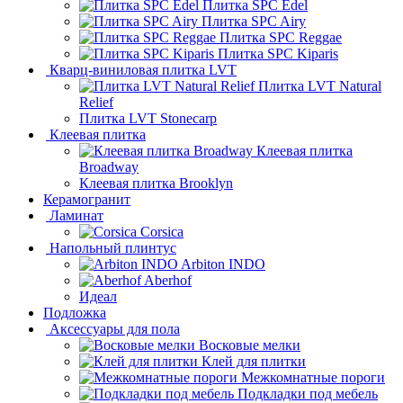
Плитка SPC Edel
Плитка SPC Airy
Плитка SPC Reggae
Плитка SPC Kiparis
Кварц-виниловая плитка LVT
Плитка LVT Natural
Relief
Плитка LVT Stonecarp
Клеевая плитка
Клеевая плитка
Broadway
Клеевая плитка Brooklyn
Керамогранит
Ламинат
Corsica
Напольный плинтус
Arbiton INDO
Aberhof
Идеал
Подложка
Аксессуары для пола
Восковые мелки
Клей для плитки
Межкомнатные пороги
Подкладки под мебель