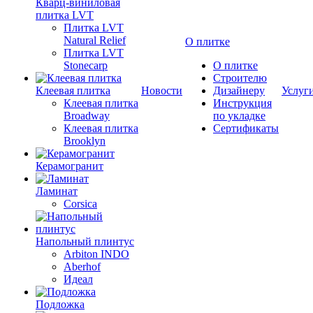
Кварц-виниловая
плитка LVT
Плитка LVT
Natural Relief
О плитке
Плитка LVT
Stonecarp
О плитке
Строителю
Клеевая плитка
Новости
Дизайнеру
Услуг
Клеевая плитка
Инструкция
Broadway
по укладке
Клеевая плитка
Сертификаты
Brooklyn
Керамогранит
Ламинат
Corsica
Напольный плинтус
Arbiton INDO
Aberhof
Идеал
Подложка