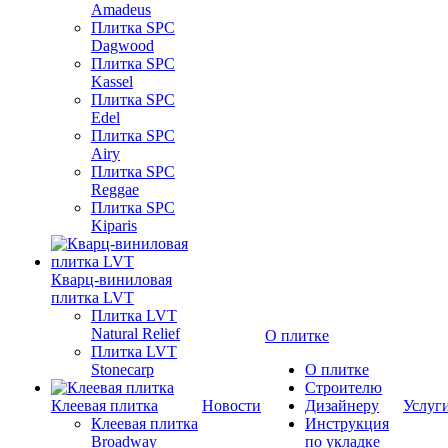
Amadeus
Плитка SPC
Dagwood
Плитка SPC
Kassel
Плитка SPC
Edel
Плитка SPC
Airy
Плитка SPC
Reggae
Плитка SPC
Kiparis
Кварц-виниловая
плитка LVT
Плитка LVT
Natural Relief
О плитке
Плитка LVT
Stonecarp
О плитке
Строителю
Клеевая плитка
Новости
Дизайнеру
Услуг
Клеевая плитка
Инструкция
Broadway
по укладке