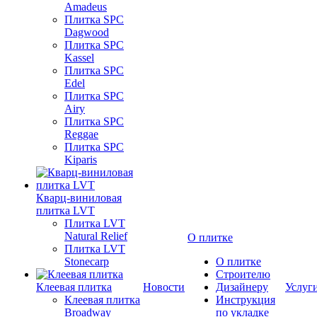
Amadeus
Плитка SPC
Dagwood
Плитка SPC
Kassel
Плитка SPC
Edel
Плитка SPC
Airy
Плитка SPC
Reggae
Плитка SPC
Kiparis
Кварц-виниловая
плитка LVT
Плитка LVT
Natural Relief
О плитке
Плитка LVT
Stonecarp
О плитке
Строителю
Клеевая плитка
Новости
Дизайнеру
Услуг
Клеевая плитка
Инструкция
Broadway
по укладке