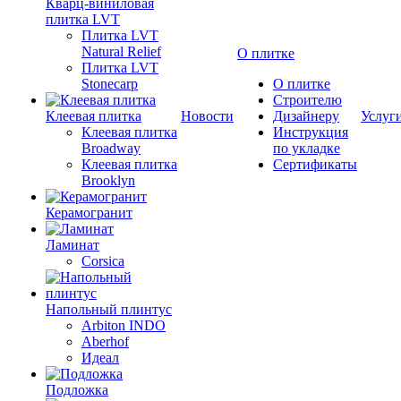
Кварц-виниловая
плитка LVT
Плитка LVT
Natural Relief
О плитке
Плитка LVT
Stonecarp
О плитке
Строителю
Клеевая плитка
Новости
Дизайнеру
Услуг
Клеевая плитка
Инструкция
Broadway
по укладке
Клеевая плитка
Сертификаты
Brooklyn
Керамогранит
Ламинат
Corsica
Напольный плинтус
Arbiton INDO
Aberhof
Идеал
Подложка