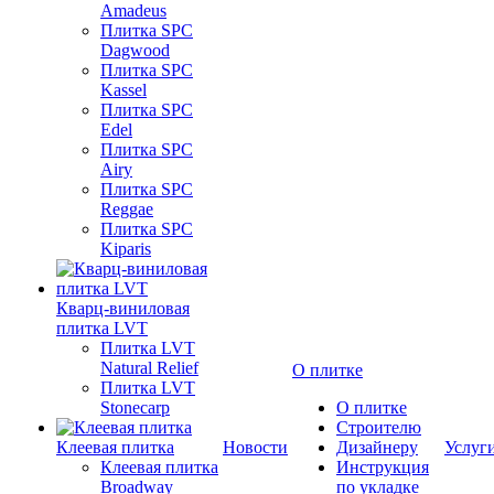
Amadeus
Плитка SPC
Dagwood
Плитка SPC
Kassel
Плитка SPC
Edel
Плитка SPC
Airy
Плитка SPC
Reggae
Плитка SPC
Kiparis
Кварц-виниловая
плитка LVT
Плитка LVT
Natural Relief
О плитке
Плитка LVT
Stonecarp
О плитке
Строителю
Клеевая плитка
Новости
Дизайнеру
Услуг
Клеевая плитка
Инструкция
Broadway
по укладке