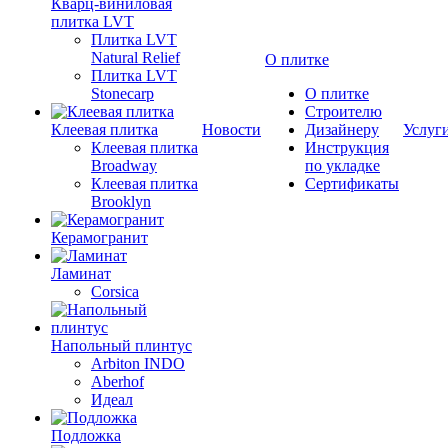
Кварц-виниловая
плитка LVT
Плитка LVT
Natural Relief
О плитке
Плитка LVT
Stonecarp
О плитке
Строителю
Клеевая плитка
Новости
Дизайнеру
Услуг
Клеевая плитка
Инструкция
Broadway
по укладке
Клеевая плитка
Сертификаты
Brooklyn
Керамогранит
Ламинат
Corsica
Напольный плинтус
Arbiton INDO
Aberhof
Идеал
Подложка