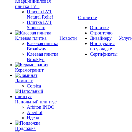
Кварц-виниловая
плитка LVT
Плитка LVT
Natural Relief
О плитке
Плитка LVT
Stonecarp
О плитке
Строителю
Клеевая плитка
Новости
Дизайнеру
Услуг
Клеевая плитка
Инструкция
Broadway
по укладке
Клеевая плитка
Сертификаты
Brooklyn
Керамогранит
Ламинат
Corsica
Напольный плинтус
Arbiton INDO
Aberhof
Идеал
Подложка