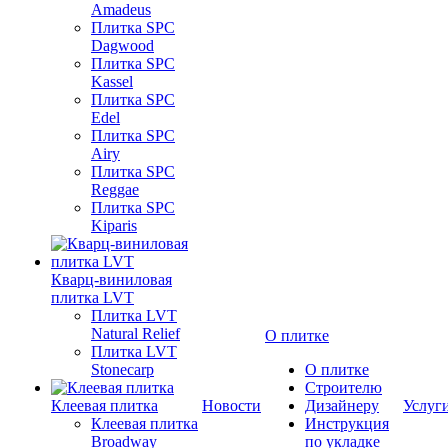
Amadeus
Плитка SPC
Dagwood
Плитка SPC
Kassel
Плитка SPC
Edel
Плитка SPC
Airy
Плитка SPC
Reggae
Плитка SPC
Kiparis
Кварц-виниловая
плитка LVT
Плитка LVT
Natural Relief
О плитке
Плитка LVT
Stonecarp
О плитке
Строителю
Клеевая плитка
Новости
Дизайнеру
Услуг
Клеевая плитка
Инструкция
Broadway
по укладке