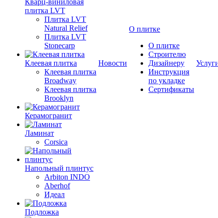
Кварц-виниловая
плитка LVT
Плитка LVT
Natural Relief
О плитке
Плитка LVT
Stonecarp
О плитке
Строителю
Клеевая плитка
Новости
Дизайнеру
Услуг
Клеевая плитка
Инструкция
Broadway
по укладке
Клеевая плитка
Сертификаты
Brooklyn
Керамогранит
Ламинат
Corsica
Напольный плинтус
Arbiton INDO
Aberhof
Идеал
Подложка