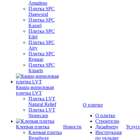
Amadeus
Плитка SPC
Dagwood
Плитка SPC
Kassel
Плитка SPC
Edel
Плитка SPC
Airy
Плитка SPC
Reggae
Плитка SPC
Kiparis
Кварц-виниловая
плитка LVT
Плитка LVT
Natural Relief
О плитке
Плитка LVT
Stonecarp
О плитке
Строителю
Клеевая плитка
Новости
Дизайнеру
Услуг
Клеевая плитка
Инструкция
Broadway
по укладке