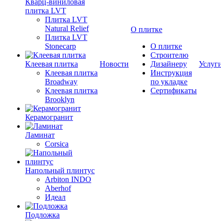
Кварц-виниловая
плитка LVT
Плитка LVT
Natural Relief
О плитке
Плитка LVT
Stonecarp
О плитке
Строителю
Клеевая плитка
Новости
Дизайнеру
Услуг
Клеевая плитка
Инструкция
Broadway
по укладке
Клеевая плитка
Сертификаты
Brooklyn
Керамогранит
Ламинат
Corsica
Напольный плинтус
Arbiton INDO
Aberhof
Идеал
Подложка