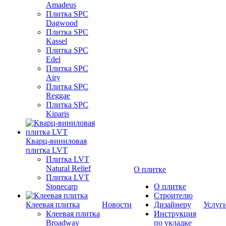
Amadeus
Плитка SPC
Dagwood
Плитка SPC
Kassel
Плитка SPC
Edel
Плитка SPC
Airy
Плитка SPC
Reggae
Плитка SPC
Kiparis
Кварц-виниловая
плитка LVT
Плитка LVT
Natural Relief
О плитке
Плитка LVT
Stonecarp
О плитке
Строителю
Клеевая плитка
Новости
Дизайнеру
Услуг
Клеевая плитка
Инструкция
Broadway
по укладке