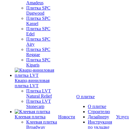
Amadeus
Плитка SPC
Dagwood
Плитка SPC
Kassel
Плитка SPC
Edel
Плитка SPC
Airy
Плитка SPC
Reggae
Плитка SPC
Kiparis
Кварц-виниловая
плитка LVT
Плитка LVT
Natural Relief
О плитке
Плитка LVT
Stonecarp
О плитке
Строителю
Клеевая плитка
Новости
Дизайнеру
Услуг
Клеевая плитка
Инструкция
Broadway
по укладке