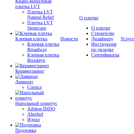
Кварц-виниловая
плитка LVT
Плитка LVT
Natural Relief
О плитке
Плитка LVT
Stonecarp
О плитке
Строителю
Клеевая плитка
Новости
Дизайнеру
Услуг
Клеевая плитка
Инструкция
Broadway
по укладке
Клеевая плитка
Сертификаты
Brooklyn
Керамогранит
Ламинат
Corsica
Напольный плинтус
Arbiton INDO
Aberhof
Идеал
Подложка