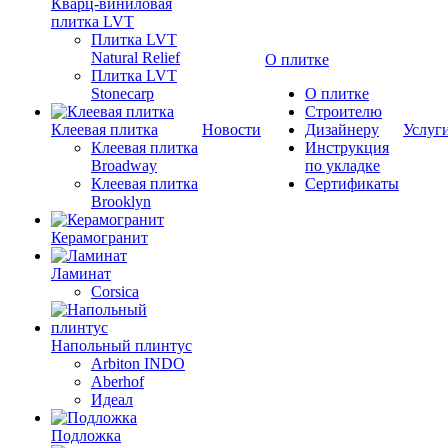
Кварц-виниловая
плитка LVT
Плитка LVT
Natural Relief
О плитке
Плитка LVT
Stonecarp
О плитке
Строителю
Клеевая плитка
Новости
Дизайнеру
Услуг
Клеевая плитка
Инструкция
Broadway
по укладке
Клеевая плитка
Сертификаты
Brooklyn
Керамогранит
Ламинат
Corsica
Напольный плинтус
Arbiton INDO
Aberhof
Идеал
Подложка