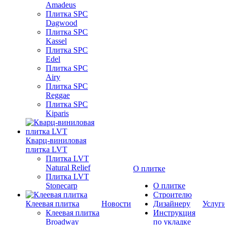
Amadeus
Плитка SPC
Dagwood
Плитка SPC
Kassel
Плитка SPC
Edel
Плитка SPC
Airy
Плитка SPC
Reggae
Плитка SPC
Kiparis
Кварц-виниловая
плитка LVT
Плитка LVT
Natural Relief
О плитке
Плитка LVT
Stonecarp
О плитке
Строителю
Клеевая плитка
Новости
Дизайнеру
Услуг
Клеевая плитка
Инструкция
Broadway
по укладке