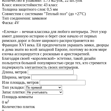
Количество в упаковке: 1.73 м2/упк, 22 шт./упк
Класс износостойкости: 43 класс
Толщина защитного слоя: 0,5 мм
Совместим с системами "Теплый пол" (до +27'С)
Тип соединения: замковое
Фаска: 4V
«Елочка» – вечная классика для любого интерьера. Этот узор
имеет длинную историю и берет свое начало от первых
римских дорог и более широкого распространяется во
Франции XVI века. Ей предпочитали украшать замки, дворцы
и дома знати во всей западной Европе, поэтому во всем мире
елочка ассоциируется с роскошью и аристократией.
Благодаря своей «королевской» эстетике, такой дизайн
пользуется большой популярностью среди тех, кто стремится
подчеркнуть элегантность своих интерьеров.
Длина, метров
Ширина, метров
Или площадь, метров
Тип укладки
Запас плитки
Площадь комнаты
2
0
м
Количество плиток