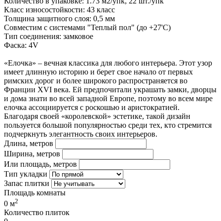
Количество в упаковке: 1.73 м2/упк, 22 шт./упк
Класс износостойкости: 43 класс
Толщина защитного слоя: 0,5 мм
Совместим с системами "Теплый пол" (до +27'С)
Тип соединения: замковое
Фаска: 4V
«Елочка» – вечная классика для любого интерьера. Этот узор
имеет длинную историю и берет свое начало от первых
римских дорог и более широкого распространяется во
Франции XVI века. Ей предпочитали украшать замки, дворцы
и дома знати во всей западной Европе, поэтому во всем мире
елочка ассоциируется с роскошью и аристократией.
Благодаря своей «королевской» эстетике, такой дизайн
пользуется большой популярностью среди тех, кто стремится
подчеркнуть элегантность своих интерьеров.
Длина, метров
Ширина, метров
Или площадь, метров
Тип укладки
Запас плитки
Площадь комнаты
2
0
м
Количество плиток