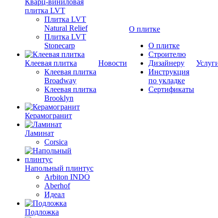
Кварц-виниловая
плитка LVT
Плитка LVT
Natural Relief
О плитке
Плитка LVT
Stonecarp
О плитке
Строителю
Клеевая плитка
Новости
Дизайнеру
Услуг
Клеевая плитка
Инструкция
Broadway
по укладке
Клеевая плитка
Сертификаты
Brooklyn
Керамогранит
Ламинат
Corsica
Напольный плинтус
Arbiton INDO
Aberhof
Идеал
Подложка