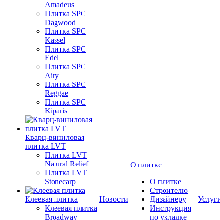
Amadeus
Плитка SPC
Dagwood
Плитка SPC
Kassel
Плитка SPC
Edel
Плитка SPC
Airy
Плитка SPC
Reggae
Плитка SPC
Kiparis
Кварц-виниловая
плитка LVT
Плитка LVT
Natural Relief
О плитке
Плитка LVT
Stonecarp
О плитке
Строителю
Клеевая плитка
Новости
Дизайнеру
Услуг
Клеевая плитка
Инструкция
Broadway
по укладке