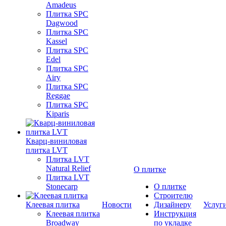
Amadeus
Плитка SPC
Dagwood
Плитка SPC
Kassel
Плитка SPC
Edel
Плитка SPC
Airy
Плитка SPC
Reggae
Плитка SPC
Kiparis
Кварц-виниловая
плитка LVT
Плитка LVT
Natural Relief
О плитке
Плитка LVT
Stonecarp
О плитке
Строителю
Клеевая плитка
Новости
Дизайнеру
Услуг
Клеевая плитка
Инструкция
Broadway
по укладке