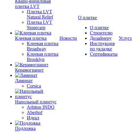
Кварц-виниловая
плитка LVT
Плитка LVT
Natural Relief
О плитке
Плитка LVT
Stonecarp
О плитке
Строителю
Клеевая плитка
Новости
Дизайнеру
Услуг
Клеевая плитка
Инструкция
Broadway
по укладке
Клеевая плитка
Сертификаты
Brooklyn
Керамогранит
Ламинат
Corsica
Напольный плинтус
Arbiton INDO
Aberhof
Идеал
Подложка