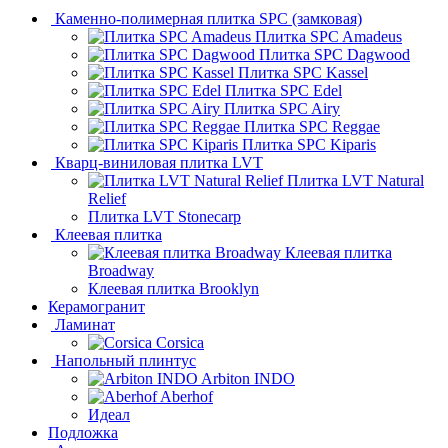
Каменно-полимерная плитка SPC (замковая)
Плитка SPC Amadeus
Плитка SPC Dagwood
Плитка SPC Kassel
Плитка SPC Edel
Плитка SPC Airy
Плитка SPC Reggae
Плитка SPC Kiparis
Кварц-виниловая плитка LVT
Плитка LVT Natural
Relief
Плитка LVT Stonecarp
Клеевая плитка
Клеевая плитка
Broadway
Клеевая плитка Brooklyn
Керамогранит
Ламинат
Corsica
Напольный плинтус
Arbiton INDO
Aberhof
Идеал
Подложка