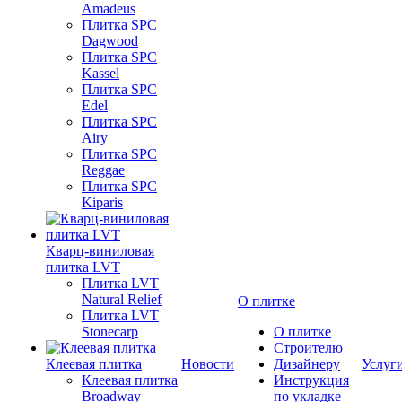
Amadeus
Плитка SPC
Dagwood
Плитка SPC
Kassel
Плитка SPC
Edel
Плитка SPC
Airy
Плитка SPC
Reggae
Плитка SPC
Kiparis
Кварц-виниловая
плитка LVT
Плитка LVT
Natural Relief
О плитке
Плитка LVT
Stonecarp
О плитке
Строителю
Клеевая плитка
Новости
Дизайнеру
Услуг
Клеевая плитка
Инструкция
Broadway
по укладке