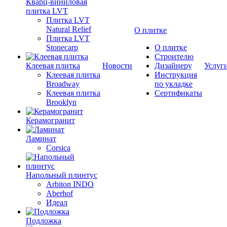
Кварц-виниловая
плитка LVT
Плитка LVT
Natural Relief
О плитке
Плитка LVT
Stonecarp
О плитке
Строителю
Клеевая плитка
Новости
Дизайнеру
Услуг
Клеевая плитка
Инструкция
Broadway
по укладке
Клеевая плитка
Сертификаты
Brooklyn
Керамогранит
Ламинат
Corsica
Напольный плинтус
Arbiton INDO
Aberhof
Идеал
Подложка