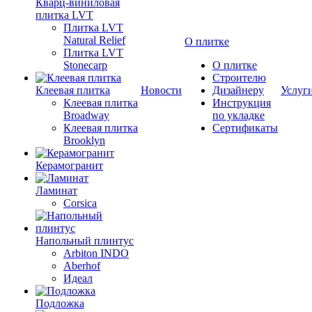
Кварц-виниловая
плитка LVT
Плитка LVT
Natural Relief
О плитке
Плитка LVT
Stonecarp
О плитке
Строителю
Клеевая плитка
Новости
Дизайнеру
Услуг
Клеевая плитка
Инструкция
Broadway
по укладке
Клеевая плитка
Сертификаты
Brooklyn
Керамогранит
Ламинат
Corsica
Напольный плинтус
Arbiton INDO
Aberhof
Идеал
Подложка