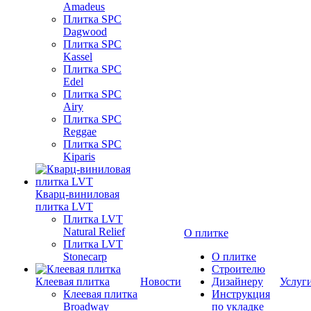
Amadeus
Плитка SPC
Dagwood
Плитка SPC
Kassel
Плитка SPC
Edel
Плитка SPC
Airy
Плитка SPC
Reggae
Плитка SPC
Kiparis
Кварц-виниловая
плитка LVT
Плитка LVT
Natural Relief
О плитке
Плитка LVT
Stonecarp
О плитке
Строителю
Клеевая плитка
Новости
Дизайнеру
Услуг
Клеевая плитка
Инструкция
Broadway
по укладке