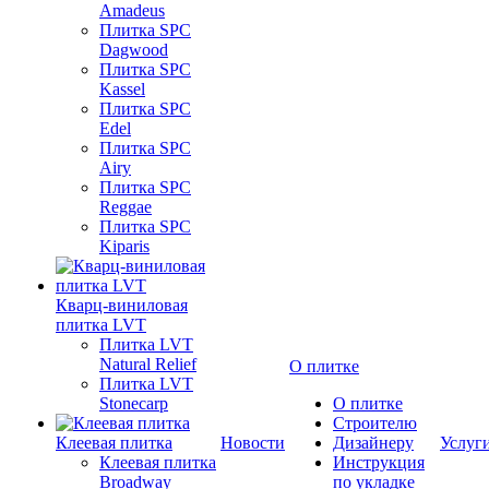
Amadeus
Плитка SPC
Dagwood
Плитка SPC
Kassel
Плитка SPC
Edel
Плитка SPC
Airy
Плитка SPC
Reggae
Плитка SPC
Kiparis
Кварц-виниловая
плитка LVT
Плитка LVT
Natural Relief
О плитке
Плитка LVT
Stonecarp
О плитке
Строителю
Клеевая плитка
Новости
Дизайнеру
Услуг
Клеевая плитка
Инструкция
Broadway
по укладке