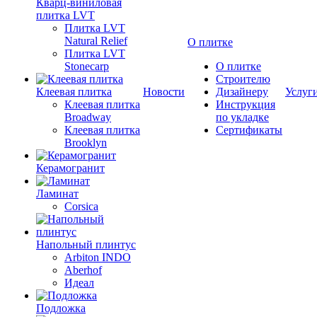
Кварц-виниловая
плитка LVT
Плитка LVT
Natural Relief
О плитке
Плитка LVT
Stonecarp
О плитке
Строителю
Клеевая плитка
Новости
Дизайнеру
Услуг
Клеевая плитка
Инструкция
Broadway
по укладке
Клеевая плитка
Сертификаты
Brooklyn
Керамогранит
Ламинат
Corsica
Напольный плинтус
Arbiton INDO
Aberhof
Идеал
Подложка