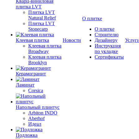
Кварц-виниловая
плитка LVT
Плитка LVT
Natural Relief
О плитке
Плитка LVT
Stonecarp
О плитке
Строителю
Клеевая плитка
Новости
Дизайнеру
Услуг
Клеевая плитка
Инструкция
Broadway
по укладке
Клеевая плитка
Сертификаты
Brooklyn
Керамогранит
Ламинат
Corsica
Напольный плинтус
Arbiton INDO
Aberhof
Идеал
Подложка