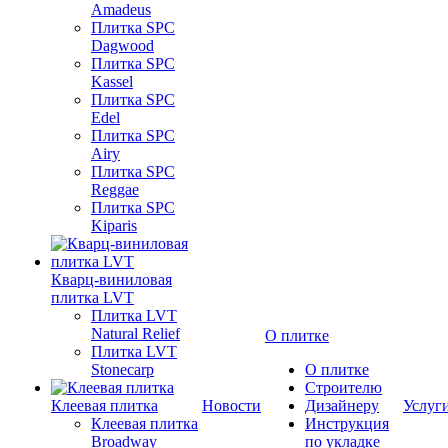
Amadeus
Плитка SPC
Dagwood
Плитка SPC
Kassel
Плитка SPC
Edel
Плитка SPC
Airy
Плитка SPC
Reggae
Плитка SPC
Kiparis
Кварц-виниловая
плитка LVT
Плитка LVT
Natural Relief
О плитке
Плитка LVT
Stonecarp
О плитке
Строителю
Клеевая плитка
Новости
Дизайнеру
Услуг
Клеевая плитка
Инструкция
Broadway
по укладке