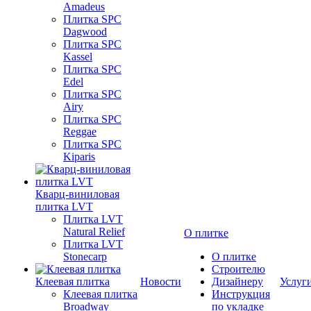
Amadeus
Плитка SPC
Dagwood
Плитка SPC
Kassel
Плитка SPC
Edel
Плитка SPC
Airy
Плитка SPC
Reggae
Плитка SPC
Kiparis
Кварц-виниловая
плитка LVT
Плитка LVT
Natural Relief
О плитке
Плитка LVT
Stonecarp
О плитке
Строителю
Клеевая плитка
Новости
Дизайнеру
Услуг
Клеевая плитка
Инструкция
Broadway
по укладке