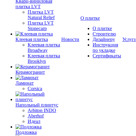
Кварц-виниловая
плитка LVT
Плитка LVT
Natural Relief
О плитке
Плитка LVT
Stonecarp
О плитке
Строителю
Клеевая плитка
Новости
Дизайнеру
Услуг
Клеевая плитка
Инструкция
Broadway
по укладке
Клеевая плитка
Сертификаты
Brooklyn
Керамогранит
Ламинат
Corsica
Напольный плинтус
Arbiton INDO
Aberhof
Идеал
Подложка