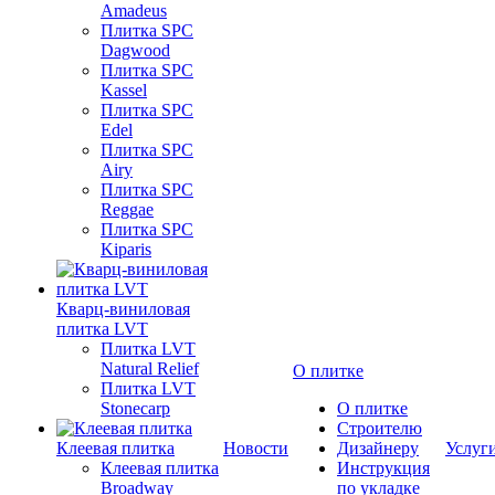
Amadeus
Плитка SPC
Dagwood
Плитка SPC
Kassel
Плитка SPC
Edel
Плитка SPC
Airy
Плитка SPC
Reggae
Плитка SPC
Kiparis
Кварц-виниловая
плитка LVT
Плитка LVT
Natural Relief
О плитке
Плитка LVT
Stonecarp
О плитке
Строителю
Клеевая плитка
Новости
Дизайнеру
Услуг
Клеевая плитка
Инструкция
Broadway
по укладке