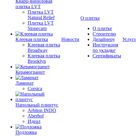
Кварц-виниловая
плитка LVT
Плитка LVT
Natural Relief
О плитке
Плитка LVT
Stonecarp
О плитке
Строителю
Клеевая плитка
Новости
Дизайнеру
Услуг
Клеевая плитка
Инструкция
Broadway
по укладке
Клеевая плитка
Сертификаты
Brooklyn
Керамогранит
Ламинат
Corsica
Напольный плинтус
Arbiton INDO
Aberhof
Идеал
Подложка