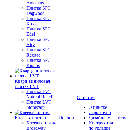
Amadeus
Плитка SPC
Dagwood
Плитка SPC
Kassel
Плитка SPC
Edel
Плитка SPC
Airy
Плитка SPC
Reggae
Плитка SPC
Kiparis
Кварц-виниловая
плитка LVT
Плитка LVT
Natural Relief
О плитке
Плитка LVT
Stonecarp
О плитке
Строителю
Клеевая плитка
Новости
Дизайнеру
Услуг
Клеевая плитка
Инструкция
Broadway
по укладке