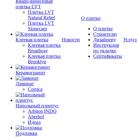
Кварц-виниловая
плитка LVT
Плитка LVT
Natural Relief
О плитке
Плитка LVT
Stonecarp
О плитке
Строителю
Клеевая плитка
Новости
Дизайнеру
Услуг
Клеевая плитка
Инструкция
Broadway
по укладке
Клеевая плитка
Сертификаты
Brooklyn
Керамогранит
Ламинат
Corsica
Напольный плинтус
Arbiton INDO
Aberhof
Идеал
Подложка