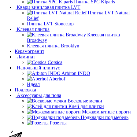
Плитка SPC Kiparis
Кварц-виниловая плитка LVT
Плитка LVT Natural
Relief
Плитка LVT Stonecarp
Клеевая плитка
Клеевая плитка
Broadway
Клеевая плитка Brooklyn
Керамогранит
Ламинат
Corsica
Напольный плинтус
Arbiton INDO
Aberhof
Идеал
Подложка
Аксессуары для пола
Восковые мелки
Клей для плитки
Межкомнатные пороги
Подкладки под мебель
Розетты