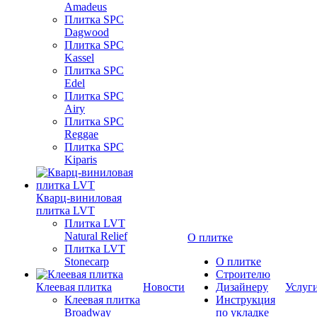
Amadeus
Плитка SPC
Dagwood
Плитка SPC
Kassel
Плитка SPC
Edel
Плитка SPC
Airy
Плитка SPC
Reggae
Плитка SPC
Kiparis
Кварц-виниловая
плитка LVT
Плитка LVT
Natural Relief
О плитке
Плитка LVT
Stonecarp
О плитке
Строителю
Клеевая плитка
Новости
Дизайнеру
Услуг
Клеевая плитка
Инструкция
Broadway
по укладке