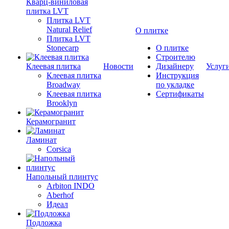
Кварц-виниловая
плитка LVT
Плитка LVT
Natural Relief
О плитке
Плитка LVT
Stonecarp
О плитке
Строителю
Клеевая плитка
Новости
Дизайнеру
Услуг
Клеевая плитка
Инструкция
Broadway
по укладке
Клеевая плитка
Сертификаты
Brooklyn
Керамогранит
Ламинат
Corsica
Напольный плинтус
Arbiton INDO
Aberhof
Идеал
Подложка