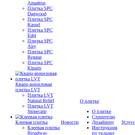
Amadeus
Плитка SPC
Dagwood
Плитка SPC
Kassel
Плитка SPC
Edel
Плитка SPC
Airy
Плитка SPC
Reggae
Плитка SPC
Kiparis
Кварц-виниловая
плитка LVT
Плитка LVT
Natural Relief
О плитке
Плитка LVT
Stonecarp
О плитке
Строителю
Клеевая плитка
Новости
Дизайнеру
Услуг
Клеевая плитка
Инструкция
Broadway
по укладке