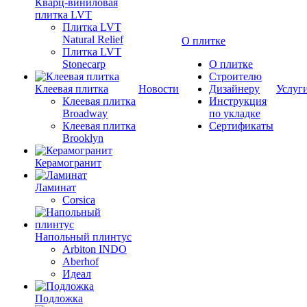
Кварц-виниловая
плитка LVT
Плитка LVT
Natural Relief
О плитке
Плитка LVT
Stonecarp
О плитке
Строителю
Клеевая плитка
Новости
Дизайнеру
Услуг
Клеевая плитка
Инструкция
Broadway
по укладке
Клеевая плитка
Сертификаты
Brooklyn
Керамогранит
Ламинат
Corsica
Напольный плинтус
Arbiton INDO
Aberhof
Идеал
Подложка