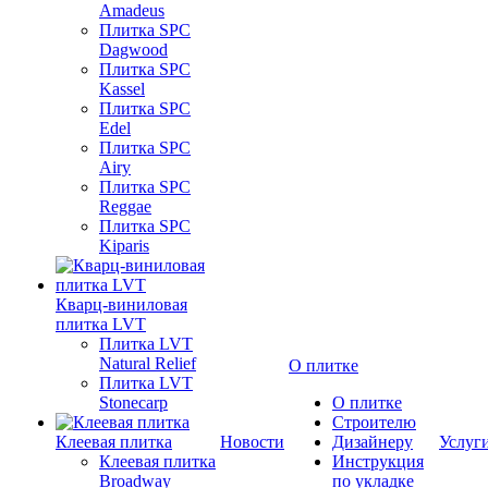
Amadeus
Плитка SPC
Dagwood
Плитка SPC
Kassel
Плитка SPC
Edel
Плитка SPC
Airy
Плитка SPC
Reggae
Плитка SPC
Kiparis
Кварц-виниловая
плитка LVT
Плитка LVT
Natural Relief
О плитке
Плитка LVT
Stonecarp
О плитке
Строителю
Клеевая плитка
Новости
Дизайнеру
Услуг
Клеевая плитка
Инструкция
Broadway
по укладке