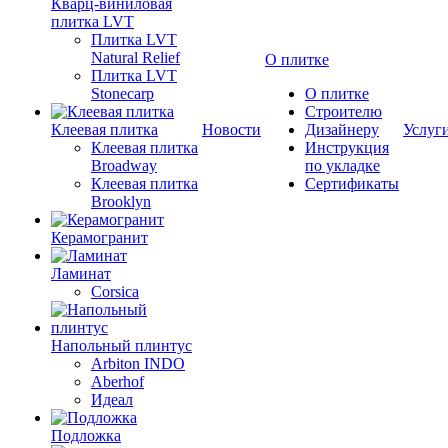
Кварц-виниловая
плитка LVT
Плитка LVT
Natural Relief
О плитке
Плитка LVT
Stonecarp
О плитке
Строителю
Клеевая плитка
Новости
Дизайнеру
Услуг
Клеевая плитка
Инструкция
Broadway
по укладке
Клеевая плитка
Сертификаты
Brooklyn
Керамогранит
Ламинат
Corsica
Напольный плинтус
Arbiton INDO
Aberhof
Идеал
Подложка