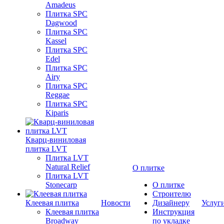
Amadeus
Плитка SPC
Dagwood
Плитка SPC
Kassel
Плитка SPC
Edel
Плитка SPC
Airy
Плитка SPC
Reggae
Плитка SPC
Kiparis
Кварц-виниловая
плитка LVT
Плитка LVT
Natural Relief
О плитке
Плитка LVT
Stonecarp
О плитке
Строителю
Клеевая плитка
Новости
Дизайнеру
Услуг
Клеевая плитка
Инструкция
Broadway
по укладке