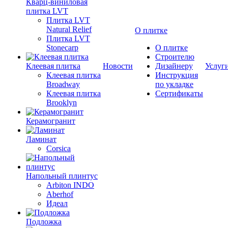
Кварц-виниловая
плитка LVT
Плитка LVT
Natural Relief
О плитке
Плитка LVT
Stonecarp
О плитке
Строителю
Клеевая плитка
Новости
Дизайнеру
Услуг
Клеевая плитка
Инструкция
Broadway
по укладке
Клеевая плитка
Сертификаты
Brooklyn
Керамогранит
Ламинат
Corsica
Напольный плинтус
Arbiton INDO
Aberhof
Идеал
Подложка