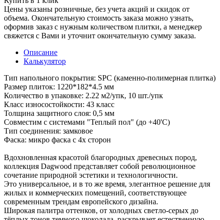
Купить в 1 клик
Цены указаны розничные, без учета акций и скидок от
объема. Окончательную стоимость заказа можно узнать,
оформив заказ с нужным количеством плитки, а менеджер
свяжется с Вами и уточнит окончательную сумму заказа.
Описание
Калькулятор
Тип напольного покрытия: SPC (каменно-полимерная плитка)
Размер плиток: 1220*182*4.5 мм
Количество в упаковке: 2.22 м2/упк, 10 шт./упк
Класс износостойкости: 43 класс
Толщина защитного слоя: 0,5 мм
Совместим с системами "Теплый пол" (до +40'С)
Тип соединения: замковое
Фаска: микро фаска с 4х сторон
Вдохновленная красотой благородных древесных пород,
коллекция Dagwood представляет собой революционное
сочетание природной эстетики и технологичности.
Это универсальное, и в то же время, элегантное решение для
жилых и коммерческих помещений, соответствующее
современным трендам европейского дизайна.
Широкая палитра оттенков, от холодных светло-серых до
тёплых тонов темного шоколада, раскрывает естественную