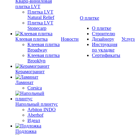
Кварц-виниловая
плитка LVT
Плитка LVT
Natural Relief
О плитке
Плитка LVT
Stonecarp
О плитке
Строителю
Клеевая плитка
Новости
Дизайнеру
Услуг
Клеевая плитка
Инструкция
Broadway
по укладке
Клеевая плитка
Сертификаты
Brooklyn
Керамогранит
Ламинат
Corsica
Напольный плинтус
Arbiton INDO
Aberhof
Идеал
Подложка