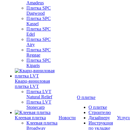
Amadeus
Плитка SPC
Dagwood
Плитка SPC
Kassel
Плитка SPC
Edel
Плитка SPC
Airy
Плитка SPC
Reggae
Плитка SPC
Kiparis
Кварц-виниловая
плитка LVT
Плитка LVT
Natural Relief
О плитке
Плитка LVT
Stonecarp
О плитке
Строителю
Клеевая плитка
Новости
Дизайнеру
Услуг
Клеевая плитка
Инструкция
Broadway
по укладке