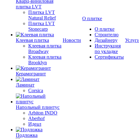
Кварц-виниловая
плитка LVT
Плитка LVT
Natural Relief
О плитке
Плитка LVT
Stonecarp
О плитке
Строителю
Клеевая плитка
Новости
Дизайнеру
Услуг
Клеевая плитка
Инструкция
Broadway
по укладке
Клеевая плитка
Сертификаты
Brooklyn
Керамогранит
Ламинат
Corsica
Напольный плинтус
Arbiton INDO
Aberhof
Идеал
Подложка