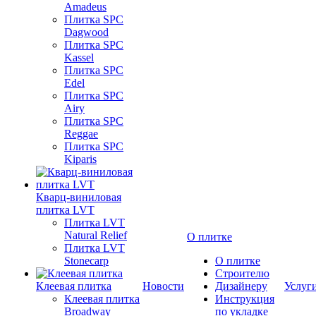
Amadeus
Плитка SPC
Dagwood
Плитка SPC
Kassel
Плитка SPC
Edel
Плитка SPC
Airy
Плитка SPC
Reggae
Плитка SPC
Kiparis
Кварц-виниловая
плитка LVT
Плитка LVT
Natural Relief
О плитке
Плитка LVT
Stonecarp
О плитке
Строителю
Клеевая плитка
Новости
Дизайнеру
Услуг
Клеевая плитка
Инструкция
Broadway
по укладке