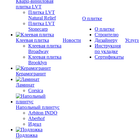
Кварц-виниловая
плитка LVT
Плитка LVT
Natural Relief
О плитке
Плитка LVT
Stonecarp
О плитке
Строителю
Клеевая плитка
Новости
Дизайнеру
Услуг
Клеевая плитка
Инструкция
Broadway
по укладке
Клеевая плитка
Сертификаты
Brooklyn
Керамогранит
Ламинат
Corsica
Напольный плинтус
Arbiton INDO
Aberhof
Идеал
Подложка