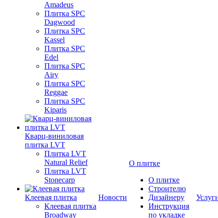
Amadeus
Плитка SPC
Dagwood
Плитка SPC
Kassel
Плитка SPC
Edel
Плитка SPC
Airy
Плитка SPC
Reggae
Плитка SPC
Kiparis
Кварц-виниловая
плитка LVT
Плитка LVT
Natural Relief
О плитке
Плитка LVT
Stonecarp
О плитке
Строителю
Клеевая плитка
Новости
Дизайнеру
Услуг
Клеевая плитка
Инструкция
Broadway
по укладке