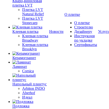
Кварц-виниловая
плитка LVT
Плитка LVT
Natural Relief
О плитке
Плитка LVT
Stonecarp
О плитке
Строителю
Клеевая плитка
Новости
Дизайнеру
Услуг
Клеевая плитка
Инструкция
Broadway
по укладке
Клеевая плитка
Сертификаты
Brooklyn
Керамогранит
Ламинат
Corsica
Напольный плинтус
Arbiton INDO
Aberhof
Идеал
Подложка