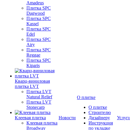
Amadeus
Плитка SPC
Dagwood
Плитка SPC
Kassel
Плитка SPC
Edel
Плитка SPC
Airy
Плитка SPC
Reggae
Плитка SPC
Kiparis
Кварц-виниловая
плитка LVT
Плитка LVT
Natural Relief
О плитке
Плитка LVT
Stonecarp
О плитке
Строителю
Клеевая плитка
Новости
Дизайнеру
Услуг
Клеевая плитка
Инструкция
Broadway
по укладке