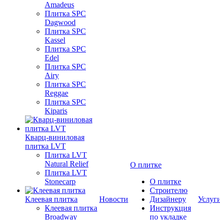
Amadeus
Плитка SPC
Dagwood
Плитка SPC
Kassel
Плитка SPC
Edel
Плитка SPC
Airy
Плитка SPC
Reggae
Плитка SPC
Kiparis
Кварц-виниловая
плитка LVT
Плитка LVT
Natural Relief
О плитке
Плитка LVT
Stonecarp
О плитке
Строителю
Клеевая плитка
Новости
Дизайнеру
Услуг
Клеевая плитка
Инструкция
Broadway
по укладке