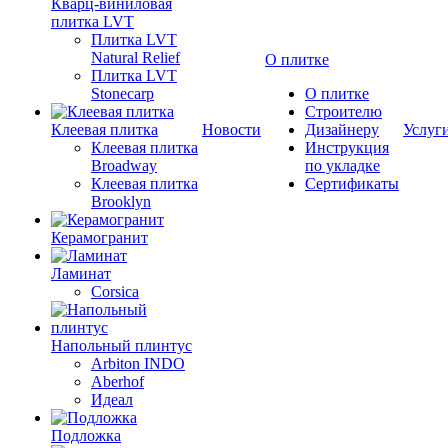
Кварц-виниловая
плитка LVT
Плитка LVT
Natural Relief
О плитке
Плитка LVT
Stonecarp
О плитке
Строителю
Клеевая плитка
Новости
Дизайнеру
Услуг
Клеевая плитка
Инструкция
Broadway
по укладке
Клеевая плитка
Сертификаты
Brooklyn
Керамогранит
Ламинат
Corsica
Напольный плинтус
Arbiton INDO
Aberhof
Идеал
Подложка