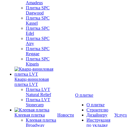
Amadeus
Плитка SPC
Dagwood
Плитка SPC
Kassel
Плитка SPC
Edel
Плитка SPC
Airy
Плитка SPC
Reggae
Плитка SPC
Kiparis
Кварц-виниловая
плитка LVT
Плитка LVT
Natural Relief
О плитке
Плитка LVT
Stonecarp
О плитке
Строителю
Клеевая плитка
Новости
Дизайнеру
Услуг
Клеевая плитка
Инструкция
Broadway
по укладке