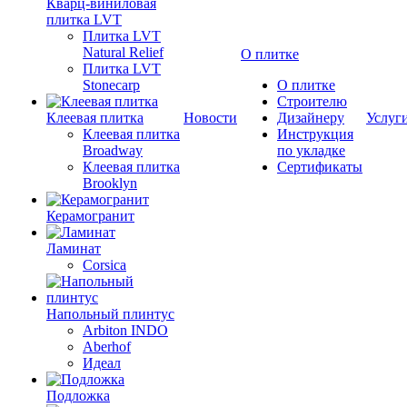
Кварц-виниловая
плитка LVT
Плитка LVT
Natural Relief
О плитке
Плитка LVT
Stonecarp
О плитке
Строителю
Клеевая плитка
Новости
Дизайнеру
Услуг
Клеевая плитка
Инструкция
Broadway
по укладке
Клеевая плитка
Сертификаты
Brooklyn
Керамогранит
Ламинат
Corsica
Напольный плинтус
Arbiton INDO
Aberhof
Идеал
Подложка