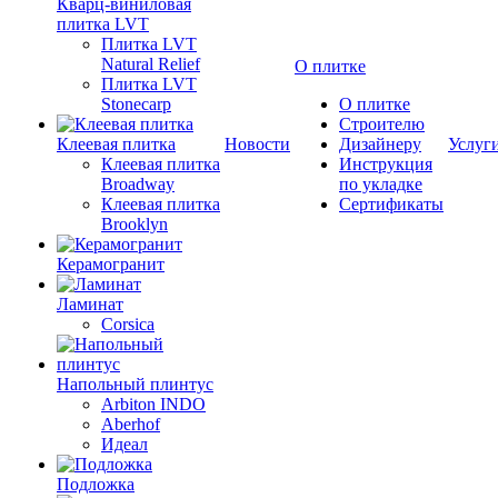
Кварц-виниловая
плитка LVT
Плитка LVT
Natural Relief
О плитке
Плитка LVT
Stonecarp
О плитке
Строителю
Клеевая плитка
Новости
Дизайнеру
Услуг
Клеевая плитка
Инструкция
Broadway
по укладке
Клеевая плитка
Сертификаты
Brooklyn
Керамогранит
Ламинат
Corsica
Напольный плинтус
Arbiton INDO
Aberhof
Идеал
Подложка