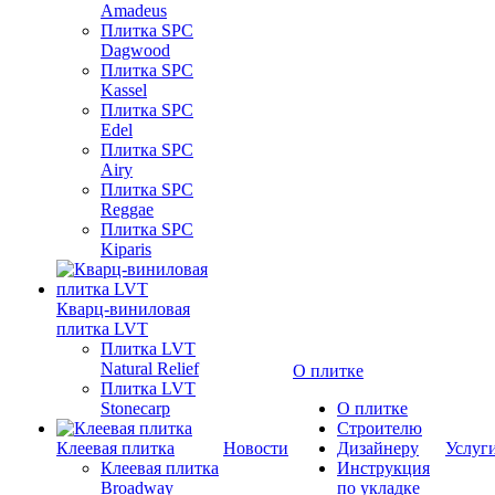
Amadeus
Плитка SPC
Dagwood
Плитка SPC
Kassel
Плитка SPC
Edel
Плитка SPC
Airy
Плитка SPC
Reggae
Плитка SPC
Kiparis
Кварц-виниловая
плитка LVT
Плитка LVT
Natural Relief
О плитке
Плитка LVT
Stonecarp
О плитке
Строителю
Клеевая плитка
Новости
Дизайнеру
Услуг
Клеевая плитка
Инструкция
Broadway
по укладке