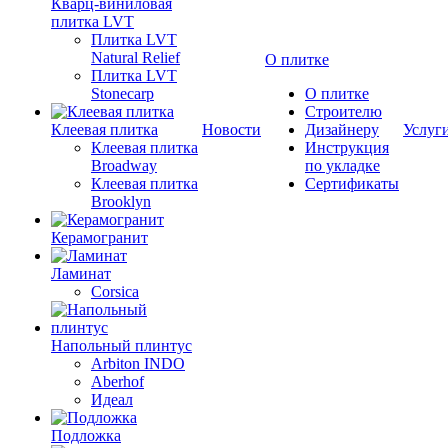
Кварц-виниловая
плитка LVT
Плитка LVT
Natural Relief
О плитке
Плитка LVT
Stonecarp
О плитке
Строителю
Клеевая плитка
Новости
Дизайнеру
Услуг
Клеевая плитка
Инструкция
Broadway
по укладке
Клеевая плитка
Сертификаты
Brooklyn
Керамогранит
Ламинат
Corsica
Напольный плинтус
Arbiton INDO
Aberhof
Идеал
Подложка