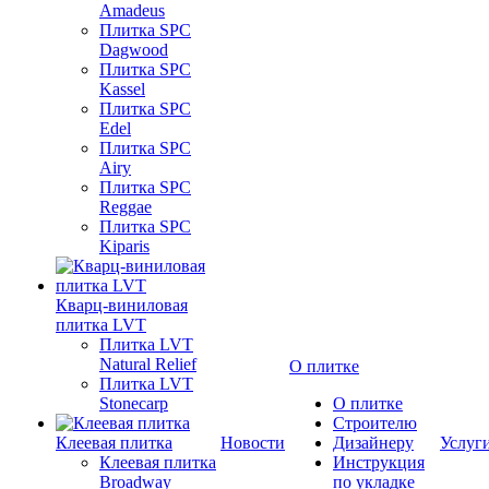
Amadeus
Плитка SPC
Dagwood
Плитка SPC
Kassel
Плитка SPC
Edel
Плитка SPC
Airy
Плитка SPC
Reggae
Плитка SPC
Kiparis
Кварц-виниловая
плитка LVT
Плитка LVT
Natural Relief
О плитке
Плитка LVT
Stonecarp
О плитке
Строителю
Клеевая плитка
Новости
Дизайнеру
Услуг
Клеевая плитка
Инструкция
Broadway
по укладке