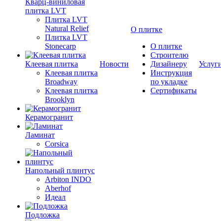
Кварц-виниловая
плитка LVT
Плитка LVT
Natural Relief
О плитке
Плитка LVT
Stonecarp
О плитке
Строителю
Клеевая плитка
Новости
Дизайнеру
Услуг
Клеевая плитка
Инструкция
Broadway
по укладке
Клеевая плитка
Сертификаты
Brooklyn
Керамогранит
Ламинат
Corsica
Напольный плинтус
Arbiton INDO
Aberhof
Идеал
Подложка