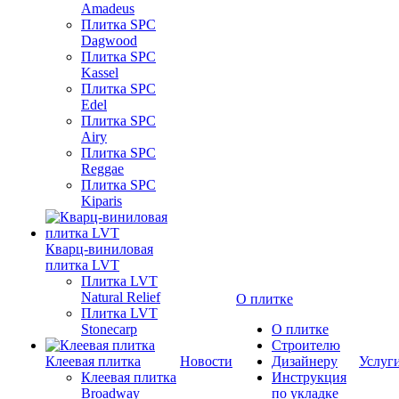
Amadeus
Плитка SPC
Dagwood
Плитка SPC
Kassel
Плитка SPC
Edel
Плитка SPC
Airy
Плитка SPC
Reggae
Плитка SPC
Kiparis
Кварц-виниловая
плитка LVT
Плитка LVT
Natural Relief
О плитке
Плитка LVT
Stonecarp
О плитке
Строителю
Клеевая плитка
Новости
Дизайнеру
Услуг
Клеевая плитка
Инструкция
Broadway
по укладке