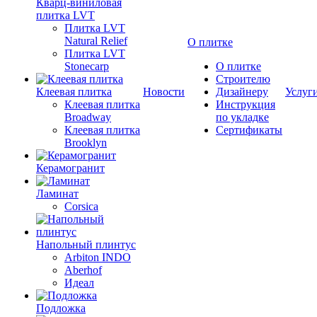
Кварц-виниловая
плитка LVT
Плитка LVT
Natural Relief
О плитке
Плитка LVT
Stonecarp
О плитке
Строителю
Клеевая плитка
Новости
Дизайнеру
Услуг
Клеевая плитка
Инструкция
Broadway
по укладке
Клеевая плитка
Сертификаты
Brooklyn
Керамогранит
Ламинат
Corsica
Напольный плинтус
Arbiton INDO
Aberhof
Идеал
Подложка