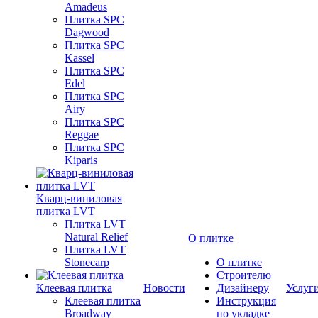
Amadeus
Плитка SPC
Dagwood
Плитка SPC
Kassel
Плитка SPC
Edel
Плитка SPC
Airy
Плитка SPC
Reggae
Плитка SPC
Kiparis
Кварц-виниловая
плитка LVT
Плитка LVT
Natural Relief
О плитке
Плитка LVT
Stonecarp
О плитке
Строителю
Клеевая плитка
Новости
Дизайнеру
Услуг
Клеевая плитка
Инструкция
Broadway
по укладке