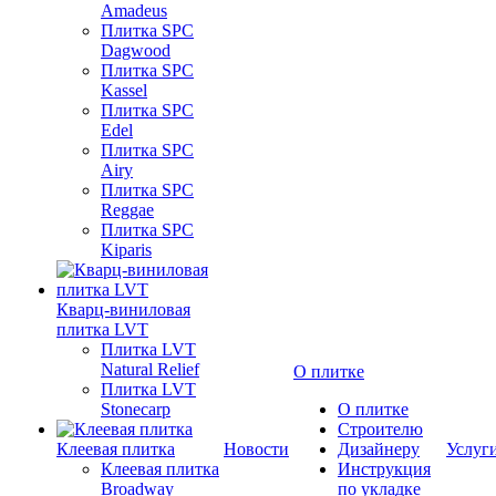
Amadeus
Плитка SPC
Dagwood
Плитка SPC
Kassel
Плитка SPC
Edel
Плитка SPC
Airy
Плитка SPC
Reggae
Плитка SPC
Kiparis
Кварц-виниловая
плитка LVT
Плитка LVT
Natural Relief
О плитке
Плитка LVT
Stonecarp
О плитке
Строителю
Клеевая плитка
Новости
Дизайнеру
Услуг
Клеевая плитка
Инструкция
Broadway
по укладке