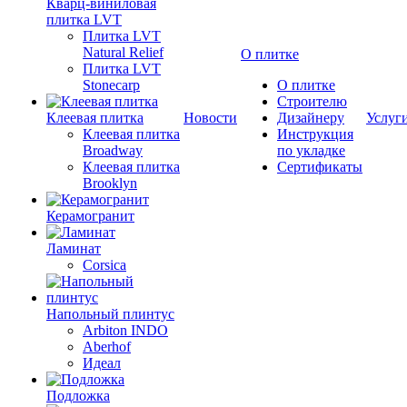
Кварц-виниловая
плитка LVT
Плитка LVT
Natural Relief
О плитке
Плитка LVT
Stonecarp
О плитке
Строителю
Клеевая плитка
Новости
Дизайнеру
Услуг
Клеевая плитка
Инструкция
Broadway
по укладке
Клеевая плитка
Сертификаты
Brooklyn
Керамогранит
Ламинат
Corsica
Напольный плинтус
Arbiton INDO
Aberhof
Идеал
Подложка