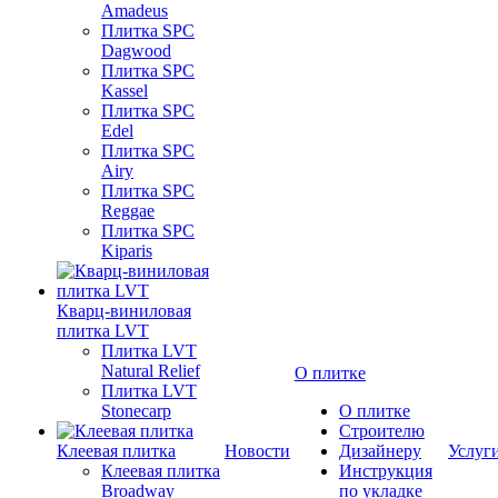
Amadeus
Плитка SPC
Dagwood
Плитка SPC
Kassel
Плитка SPC
Edel
Плитка SPC
Airy
Плитка SPC
Reggae
Плитка SPC
Kiparis
Кварц-виниловая
плитка LVT
Плитка LVT
Natural Relief
О плитке
Плитка LVT
Stonecarp
О плитке
Строителю
Клеевая плитка
Новости
Дизайнеру
Услуг
Клеевая плитка
Инструкция
Broadway
по укладке