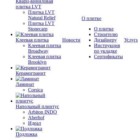
Кварц-виниловая
плитка LVT
Плитка LVT
Natural Relief
О плитке
Плитка LVT
Stonecarp
О плитке
Строителю
Клеевая плитка
Новости
Дизайнеру
Услуг
Клеевая плитка
Инструкция
Broadway
по укладке
Клеевая плитка
Сертификаты
Brooklyn
Керамогранит
Ламинат
Corsica
Напольный плинтус
Arbiton INDO
Aberhof
Идеал
Подложка