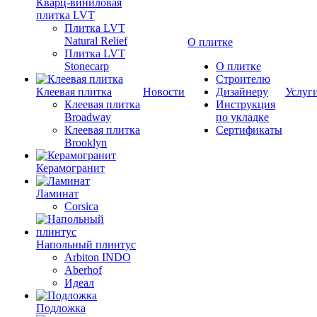
Кварц-виниловая
плитка LVT
Плитка LVT
Natural Relief
О плитке
Плитка LVT
Stonecarp
О плитке
Строителю
Клеевая плитка
Новости
Дизайнеру
Услуг
Клеевая плитка
Инструкция
Broadway
по укладке
Клеевая плитка
Сертификаты
Brooklyn
Керамогранит
Ламинат
Corsica
Напольный плинтус
Arbiton INDO
Aberhof
Идеал
Подложка