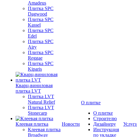
Amadeus
Плитка SPC
Dagwood
Плитка SPC
Kassel
Плитка SPC
Edel
Плитка SPC
Airy
Плитка SPC
Reggae
Плитка SPC
Kiparis
Кварц-виниловая
плитка LVT
Плитка LVT
Natural Relief
О плитке
Плитка LVT
Stonecarp
О плитке
Строителю
Клеевая плитка
Новости
Дизайнеру
Услуг
Клеевая плитка
Инструкция
Broadway
по укладке