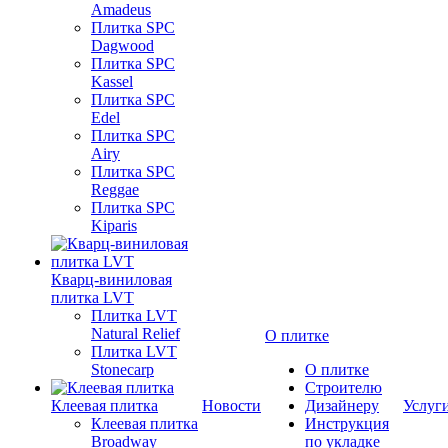
Amadeus
Плитка SPC
Dagwood
Плитка SPC
Kassel
Плитка SPC
Edel
Плитка SPC
Airy
Плитка SPC
Reggae
Плитка SPC
Kiparis
Кварц-виниловая
плитка LVT
Плитка LVT
Natural Relief
О плитке
Плитка LVT
Stonecarp
О плитке
Строителю
Клеевая плитка
Новости
Дизайнеру
Услуг
Клеевая плитка
Инструкция
Broadway
по укладке