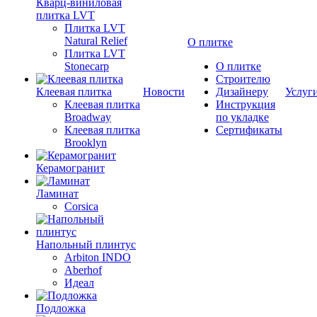
Кварц-виниловая
плитка LVT
Плитка LVT
Natural Relief
О плитке
Плитка LVT
Stonecarp
О плитке
Строителю
Клеевая плитка
Новости
Дизайнеру
Услуг
Клеевая плитка
Инструкция
Broadway
по укладке
Клеевая плитка
Сертификаты
Brooklyn
Керамогранит
Ламинат
Corsica
Напольный плинтус
Arbiton INDO
Aberhof
Идеал
Подложка