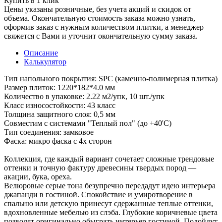
Купить в 1 клик
Цены указаны розничные, без учета акций и скидок от
объема. Окончательную стоимость заказа можно узнать,
оформив заказ с нужным количеством плитки, а менеджер
свяжется с Вами и уточнит окончательную сумму заказа.
Описание
Калькулятор
Тип напольного покрытия: SPC (каменно-полимерная плитка)
Размер плиток: 1220*182*4.0 мм
Количество в упаковке: 2.22 м2/упк, 10 шт./упк
Класс износостойкости: 43 класс
Толщина защитного слоя: 0,5 мм
Совместим с системами "Теплый пол" (до +40'С)
Тип соединения: замковое
Фаска: микро фаска с 4х сторон
Коллекция, где каждый вариант сочетает сложные трендовые
оттенки и точную фактуру древесины твердых пород —
акации, бука, ореха.
Велюровые серые тона безупречно передадут идею интерьера
джапанди в гостиной. Спокойствие и умиротворение в
спальню или детскую принесут сдержанные теплые оттенки,
вдохновленные мебелью из слэба. Глубокие коричневые цвета
позволят оригинально обыграть интерьер гостиной. Подойдут