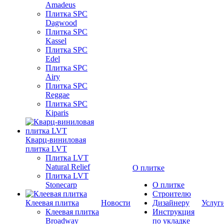
Amadeus
Плитка SPC
Dagwood
Плитка SPC
Kassel
Плитка SPC
Edel
Плитка SPC
Airy
Плитка SPC
Reggae
Плитка SPC
Kiparis
Кварц-виниловая
плитка LVT
Плитка LVT
Natural Relief
О плитке
Плитка LVT
Stonecarp
О плитке
Строителю
Клеевая плитка
Новости
Дизайнеру
Услуг
Клеевая плитка
Инструкция
Broadway
по укладке