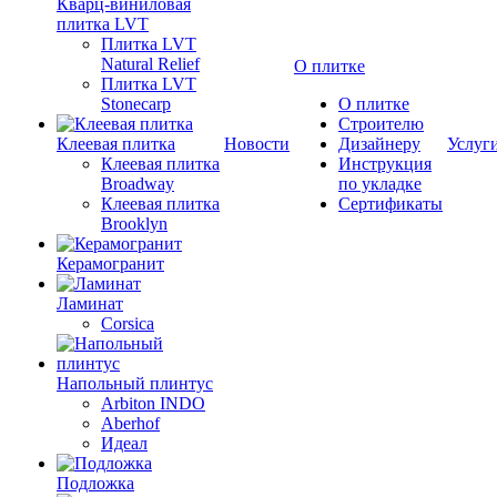
Кварц-виниловая
плитка LVT
Плитка LVT
Natural Relief
О плитке
Плитка LVT
Stonecarp
О плитке
Строителю
Клеевая плитка
Новости
Дизайнеру
Услуг
Клеевая плитка
Инструкция
Broadway
по укладке
Клеевая плитка
Сертификаты
Brooklyn
Керамогранит
Ламинат
Corsica
Напольный плинтус
Arbiton INDO
Aberhof
Идеал
Подложка