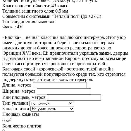
Количество в упаковке: 1.73 м2/упк, 22 шт./упк
Класс износостойкости: 43 класс
Толщина защитного слоя: 0,5 мм
Совместим с системами "Теплый пол" (до +27'С)
Тип соединения: замковое
Фаска: 4V
«Елочка» – вечная классика для любого интерьера. Этот узор
имеет длинную историю и берет свое начало от первых
римских дорог и более широкого распространяется во
Франции XVI века. Ей предпочитали украшать замки, дворцы
и дома знати во всей западной Европе, поэтому во всем мире
елочка ассоциируется с роскошью и аристократией.
Благодаря своей «королевской» эстетике, такой дизайн
пользуется большой популярностью среди тех, кто стремится
подчеркнуть элегантность своих интерьеров.
Длина, метров
Ширина, метров
Или площадь, метров
Тип укладки
Запас плитки
Площадь комнаты
2
0
м
Количество плиток