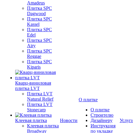
Amadeus
Плитка SPC
Dagwood
Плитка SPC
Kassel
Плитка SPC
Edel
Плитка SPC
Airy
Плитка SPC
Reggae
Плитка SPC
Kiparis
Кварц-виниловая
плитка LVT
Плитка LVT
Natural Relief
О плитке
Плитка LVT
Stonecarp
О плитке
Строителю
Клеевая плитка
Новости
Дизайнеру
Услуг
Клеевая плитка
Инструкция
Broadway
по укладке