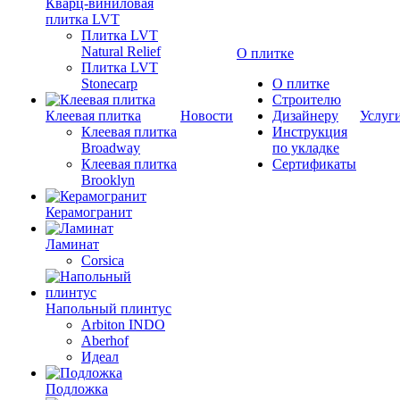
Кварц-виниловая
плитка LVT
Плитка LVT
Natural Relief
О плитке
Плитка LVT
Stonecarp
О плитке
Строителю
Клеевая плитка
Новости
Дизайнеру
Услуг
Клеевая плитка
Инструкция
Broadway
по укладке
Клеевая плитка
Сертификаты
Brooklyn
Керамогранит
Ламинат
Corsica
Напольный плинтус
Arbiton INDO
Aberhof
Идеал
Подложка