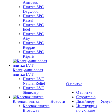
Amadeus
Плитка SPC
Dagwood
Плитка SPC
Kassel
Плитка SPC
Edel
Плитка SPC
Airy
Плитка SPC
Reggae
Плитка SPC
Kiparis
Кварц-виниловая
плитка LVT
Плитка LVT
Natural Relief
О плитке
Плитка LVT
Stonecarp
О плитке
Строителю
Клеевая плитка
Новости
Дизайнеру
Услуг
Клеевая плитка
Инструкция
Broadway
по укладке