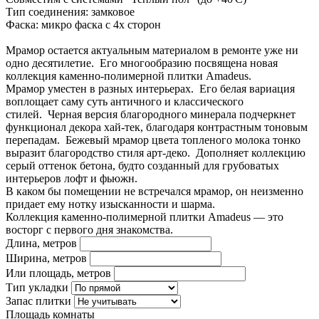
Тип соединения: замковое
Фаска: микро фаска с 4х сторон
Мрамор остается актуальным материалом в ремонте уже ни
одно десятилетие. Его многообразию посвящена новая
коллекция каменно-полимерной плитки Amadeus.
Мрамор уместен в разных интерьерах. Его белая вариация
воплощает саму суть античного и классического
стилей. Черная версия благородного минерала подчеркнет
функционал декора хай-тек, благодаря контрастным тоновым
перепадам. Бежевый мрамор цвета топленого молока тонко
выразит благородство стиля арт-деко. Дополняет коллекцию
серый оттенок бетона, будто созданный для грубоватых
интерьеров лофт и фьюжн.
В каком бы помещении не встречался мрамор, он неизменно
придает ему нотку изысканности и шарма.
Коллекция каменно-полимерной плитки Amadeus — это
восторг с первого дня знакомства.
Длина, метров
Ширина, метров
Или площадь, метров
Тип укладки
Запас плитки
Площадь комнаты