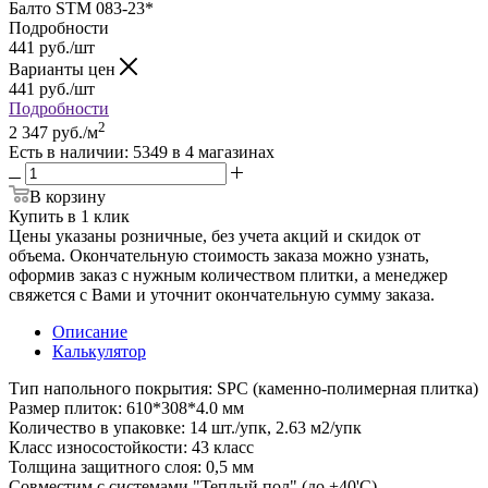
Балто STM 083-23*
Подробности
441
руб.
/шт
Варианты цен
441
руб.
/шт
Подробности
2
2 347
руб.
/м
Есть в наличии
: 5349
в 4 магазинах
В корзину
Купить в 1 клик
Цены указаны розничные, без учета акций и скидок от
объема. Окончательную стоимость заказа можно узнать,
оформив заказ с нужным количеством плитки, а менеджер
свяжется с Вами и уточнит окончательную сумму заказа.
Описание
Калькулятор
Тип напольного покрытия: SPC (каменно-полимерная плитка)
Размер плиток: 610*308*4.0 мм
Количество в упаковке: 14 шт./упк, 2.63 м2/упк
Класс износостойкости: 43 класс
Толщина защитного слоя: 0,5 мм
Совместим с системами "Теплый пол" (до +40'С)