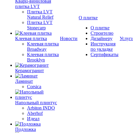
Кварц-виниловая
плитка LVT
Плитка LVT
Natural Relief
О плитке
Плитка LVT
Stonecarp
О плитке
Строителю
Клеевая плитка
Новости
Дизайнеру
Услуг
Клеевая плитка
Инструкция
Broadway
по укладке
Клеевая плитка
Сертификаты
Brooklyn
Керамогранит
Ламинат
Corsica
Напольный плинтус
Arbiton INDO
Aberhof
Идеал
Подложка