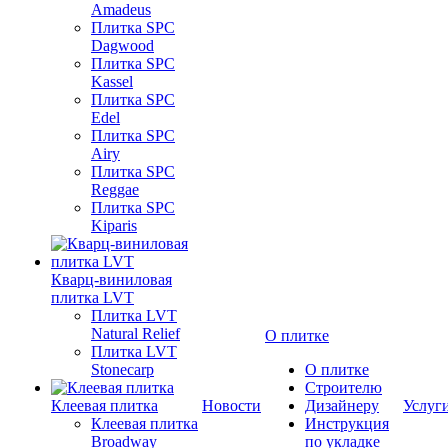
Amadeus
Плитка SPC
Dagwood
Плитка SPC
Kassel
Плитка SPC
Edel
Плитка SPC
Airy
Плитка SPC
Reggae
Плитка SPC
Kiparis
Кварц-виниловая
плитка LVT
Плитка LVT
Natural Relief
О плитке
Плитка LVT
Stonecarp
О плитке
Строителю
Клеевая плитка
Новости
Дизайнеру
Услуг
Клеевая плитка
Инструкция
Broadway
по укладке