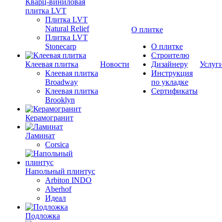
Кварц-виниловая
плитка LVT
Плитка LVT
Natural Relief
О плитке
Плитка LVT
Stonecarp
О плитке
Строителю
Клеевая плитка
Новости
Дизайнеру
Услуг
Клеевая плитка
Инструкция
Broadway
по укладке
Клеевая плитка
Сертификаты
Brooklyn
Керамогранит
Ламинат
Corsica
Напольный плинтус
Arbiton INDO
Aberhof
Идеал
Подложка