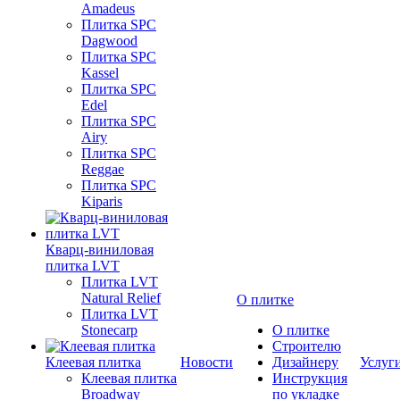
Amadeus
Плитка SPC
Dagwood
Плитка SPC
Kassel
Плитка SPC
Edel
Плитка SPC
Airy
Плитка SPC
Reggae
Плитка SPC
Kiparis
Кварц-виниловая
плитка LVT
Плитка LVT
Natural Relief
О плитке
Плитка LVT
Stonecarp
О плитке
Строителю
Клеевая плитка
Новости
Дизайнеру
Услуг
Клеевая плитка
Инструкция
Broadway
по укладке