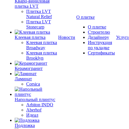
Кварц-виниловая
плитка LVT
Плитка LVT
Natural Relief
О плитке
Плитка LVT
Stonecarp
О плитке
Строителю
Клеевая плитка
Новости
Дизайнеру
Услуг
Клеевая плитка
Инструкция
Broadway
по укладке
Клеевая плитка
Сертификаты
Brooklyn
Керамогранит
Ламинат
Corsica
Напольный плинтус
Arbiton INDO
Aberhof
Идеал
Подложка