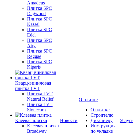
Amadeus
Плитка SPC
Dagwood
Плитка SPC
Kassel
Плитка SPC
Edel
Плитка SPC
Airy
Плитка SPC
Reggae
Плитка SPC
Kiparis
Кварц-виниловая
плитка LVT
Плитка LVT
Natural Relief
О плитке
Плитка LVT
Stonecarp
О плитке
Строителю
Клеевая плитка
Новости
Дизайнеру
Услуг
Клеевая плитка
Инструкция
Broadway
по укладке