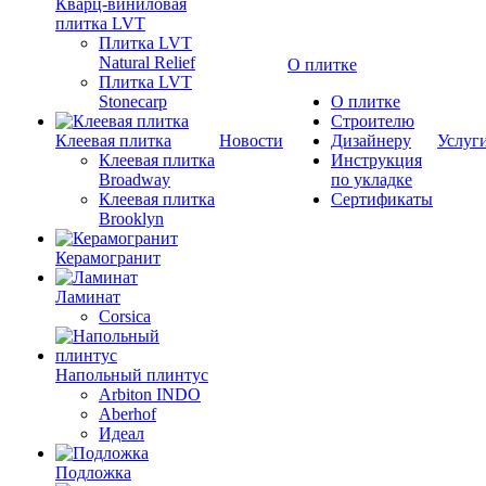
Кварц-виниловая
плитка LVT
Плитка LVT
Natural Relief
О плитке
Плитка LVT
Stonecarp
О плитке
Строителю
Клеевая плитка
Новости
Дизайнеру
Услуг
Клеевая плитка
Инструкция
Broadway
по укладке
Клеевая плитка
Сертификаты
Brooklyn
Керамогранит
Ламинат
Corsica
Напольный плинтус
Arbiton INDO
Aberhof
Идеал
Подложка