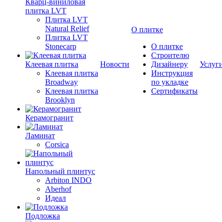
Кварц-виниловая
плитка LVT
Плитка LVT
Natural Relief
О плитке
Плитка LVT
Stonecarp
О плитке
Строителю
Клеевая плитка
Новости
Дизайнеру
Услуг
Клеевая плитка
Инструкция
Broadway
по укладке
Клеевая плитка
Сертификаты
Brooklyn
Керамогранит
Ламинат
Corsica
Напольный плинтус
Arbiton INDO
Aberhof
Идеал
Подложка