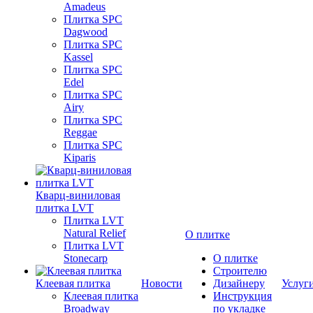
Amadeus
Плитка SPC
Dagwood
Плитка SPC
Kassel
Плитка SPC
Edel
Плитка SPC
Airy
Плитка SPC
Reggae
Плитка SPC
Kiparis
Кварц-виниловая
плитка LVT
Плитка LVT
Natural Relief
О плитке
Плитка LVT
Stonecarp
О плитке
Строителю
Клеевая плитка
Новости
Дизайнеру
Услуг
Клеевая плитка
Инструкция
Broadway
по укладке