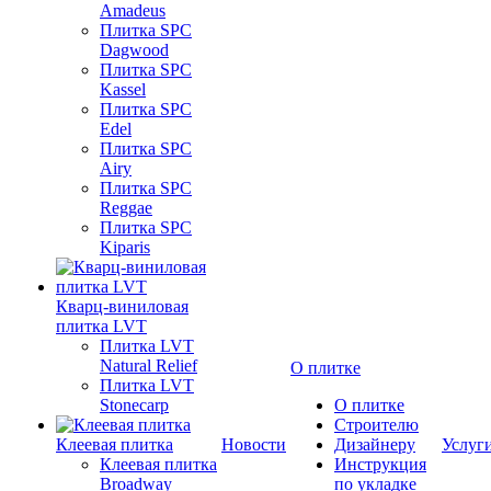
Amadeus
Плитка SPC
Dagwood
Плитка SPC
Kassel
Плитка SPC
Edel
Плитка SPC
Airy
Плитка SPC
Reggae
Плитка SPC
Kiparis
Кварц-виниловая
плитка LVT
Плитка LVT
Natural Relief
О плитке
Плитка LVT
Stonecarp
О плитке
Строителю
Клеевая плитка
Новости
Дизайнеру
Услуг
Клеевая плитка
Инструкция
Broadway
по укладке