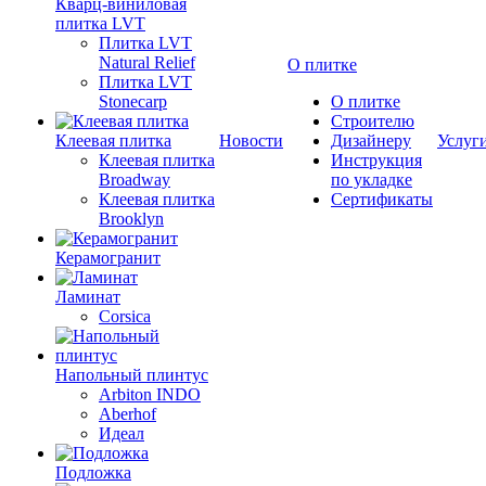
Кварц-виниловая
плитка LVT
Плитка LVT
Natural Relief
О плитке
Плитка LVT
Stonecarp
О плитке
Строителю
Клеевая плитка
Новости
Дизайнеру
Услуг
Клеевая плитка
Инструкция
Broadway
по укладке
Клеевая плитка
Сертификаты
Brooklyn
Керамогранит
Ламинат
Corsica
Напольный плинтус
Arbiton INDO
Aberhof
Идеал
Подложка