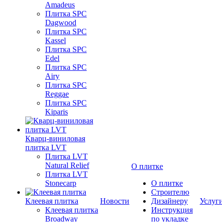
Amadeus
Плитка SPC
Dagwood
Плитка SPC
Kassel
Плитка SPC
Edel
Плитка SPC
Airy
Плитка SPC
Reggae
Плитка SPC
Kiparis
Кварц-виниловая
плитка LVT
Плитка LVT
Natural Relief
О плитке
Плитка LVT
Stonecarp
О плитке
Строителю
Клеевая плитка
Новости
Дизайнеру
Услуг
Клеевая плитка
Инструкция
Broadway
по укладке