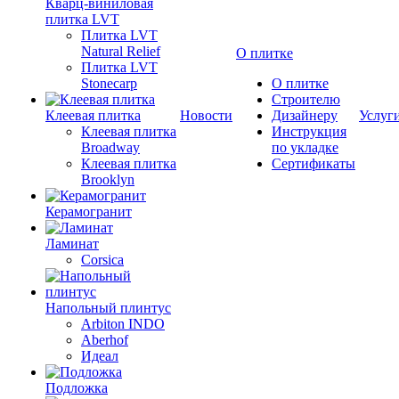
Кварц-виниловая
плитка LVT
Плитка LVT
Natural Relief
О плитке
Плитка LVT
Stonecarp
О плитке
Строителю
Клеевая плитка
Новости
Дизайнеру
Услуг
Клеевая плитка
Инструкция
Broadway
по укладке
Клеевая плитка
Сертификаты
Brooklyn
Керамогранит
Ламинат
Corsica
Напольный плинтус
Arbiton INDO
Aberhof
Идеал
Подложка